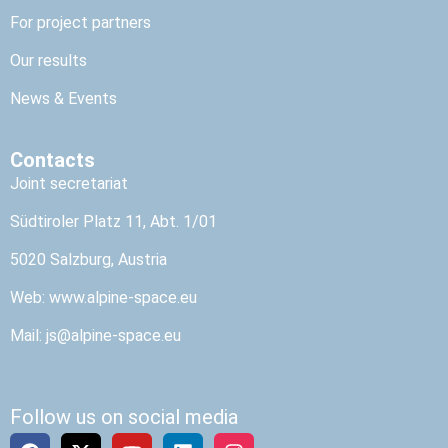
For project partners
Our results
News & Events
Contacts
Joint secretariat
Südtiroler Platz 11, Abt. 1/01
5020 Salzburg, Austria
Web:
www.alpine-space.eu
Mail:
js@alpine-space.eu
Follow us on social media
F
X
Y
L
I